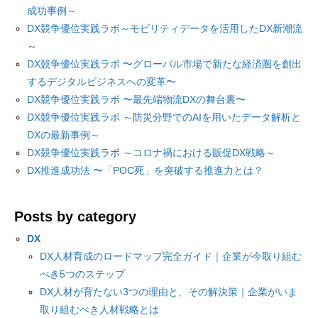
成功事例～
DX競争優位実践ラボ～モビリティデータを活用したDX新潮流
～
DX競争優位実践ラボ 〜グローバル市場で新たな経済圏を創出
するデジタルビジネスへの変革〜
DX競争優位実践ラボ 〜最先端物流DXの舞台裏〜
DX競争優位実践ラボ ～防災分野でのAIを用いたデータ解析と
DXの最新事例～
DX競争優位実践ラボ ～コロナ禍における販促DX戦略～
DX推進成功法 〜「POC死」を突破する推進力とは？
Posts by category
DX
DX人材育成のロードマップ完全ガイド｜企業が今取り組む
べき5つのステップ
DX人材が育たない3つの理由と、その解決策｜企業がいま
取り組むべき人材戦略とは