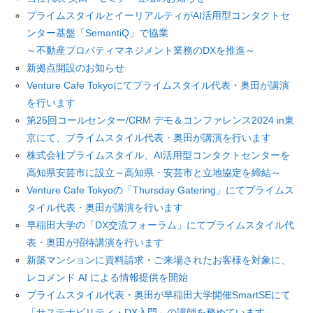
プライムスタイルとイーリアルティがAI活用型コンタクトセ
ンター基盤「SemantiQ」で協業
～不動産プロパティマネジメント業務のDXを推進～
新拠点開設のお知らせ
Venture Cafe Tokyoにてプライムスタイル代表・奥田が講演
を行います
第25回コールセンター/CRM デモ＆コンファレンス2024 in東
京にて、プライムスタイル代表・奥田が講演を行います
株式会社プライムスタイル、AI活用型コンタクトセンターを
高知県安芸市に設立～高知県・安芸市と立地協定を締結～
Venture Cafe Tokyoの「Thursday Gatering」にてプライムス
タイル代表・奥田が講演を行います
早稲田大学の「DX交流フォーラム」にてプライムスタイル代
表・奥田が招待講演を行います
新築マンションに資料請求・ご来場されたお客様を対象に、
レコメンド AI による情報提供を開始
プライムスタイル代表・奥田が早稲田大学開催SmartSEにて
「サステナビリティ・DX入門」の講師を務めています