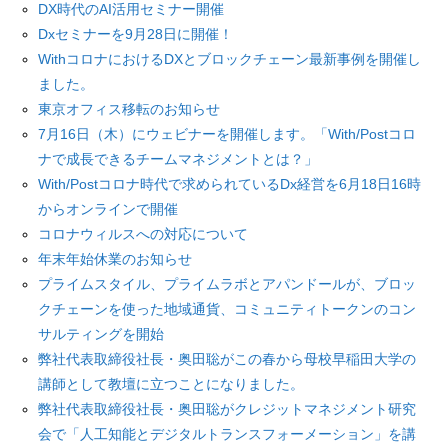
DX時代のAI活用セミナー開催
Dxセミナーを9月28日に開催！
WithコロナにおけるDXとブロックチェーン最新事例を開催し
ました。
東京オフィス移転のお知らせ
7月16日（木）にウェビナーを開催します。「With/Postコロ
ナで成長できるチームマネジメントとは？」
With/Postコロナ時代で求められているDx経営を6月18日16時
からオンラインで開催
コロナウィルスへの対応について
年末年始休業のお知らせ
プライムスタイル、プライムラボとアパンドールが、ブロッ
クチェーンを使った地域通貨、コミュニティトークンのコン
サルティングを開始
弊社代表取締役社長・奥田聡がこの春から母校早稲田大学の
講師として教壇に立つことになりました。
弊社代表取締役社長・奥田聡がクレジットマネジメント研究
会で「人工知能とデジタルトランスフォーメーション」を講