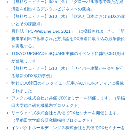
【無料ウェビナー】3/25（金）『グローバル市場で新たな経
済圏を創出するデジタルビジネスへの変換』
【無料ウェビナー】3/10（木）『欧米と日本におけるDXの違
いとその課題点』
月刊誌「PC-Webzine Dec 2021」 に掲載されました。「新
規事業創出で蓄積された方法論をDX推進に取り込み競争優位
を実現する」
TOKYO UPGRADE SQUARE主催のイベントに弊社CEO奥田
が登壇します
【無料ウェビナー】1/13（木）『サイバー攻撃から会社を守
る最新のDX成功事例』
弊社COO滝田のインタビュー記事がACTIONメディアに掲載
されました。
アスクル株式会社と共催でDXセミナーを開催します。（早稲
田大学総合研究機構内プロジェクト）
リーウェイズ株式会社と共催でDXセミナーを開催します。
（早稲田大学総合研究機構内プロジェクト）
インパクトホールディングス株式会社と共催でDXセミナーを