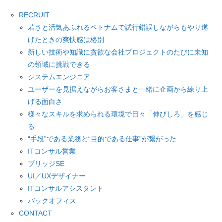
RECRUIT
若さと活気あふれるベトナムで試行錯誤しながらもやり遂
げたときの爽快感は格別
新しい技術や知識に貪欲な会社プロジェクトのたびに未知
の領域に挑戦できる
システムエンジニア
ユーザーを見据えながらお客さまと一緒に企画から練り上
げる面白さ
様々なスキルを求められる環境で日々「伸びしろ」を感じ
る
“手段”である業務と“目的である仕事”が繋がった
ITコンサル営業
ブリッジSE
UI／UXデザイナー
ITコンサルアシスタント
バックオフィス
CONTACT