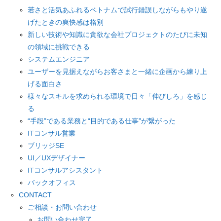
若さと活気あふれるベトナムで試行錯誤しながらもやり遂
げたときの爽快感は格別
新しい技術や知識に貪欲な会社プロジェクトのたびに未知
の領域に挑戦できる
システムエンジニア
ユーザーを見据えながらお客さまと一緒に企画から練り上
げる面白さ
様々なスキルを求められる環境で日々「伸びしろ」を感じ
る
“手段”である業務と“目的である仕事”が繋がった
ITコンサル営業
ブリッジSE
UI／UXデザイナー
ITコンサルアシスタント
バックオフィス
CONTACT
ご相談・お問い合わせ
お問い合わせ完了