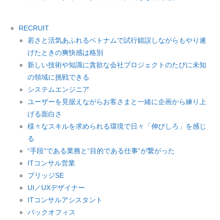
RECRUIT
若さと活気あふれるベトナムで試行錯誤しながらもやり遂
げたときの爽快感は格別
新しい技術や知識に貪欲な会社プロジェクトのたびに未知
の領域に挑戦できる
システムエンジニア
ユーザーを見据えながらお客さまと一緒に企画から練り上
げる面白さ
様々なスキルを求められる環境で日々「伸びしろ」を感じ
る
“手段”である業務と“目的である仕事”が繋がった
ITコンサル営業
ブリッジSE
UI／UXデザイナー
ITコンサルアシスタント
バックオフィス