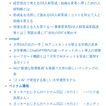
経営視点で考えるDX人材育成｜組織を変革へ導くための人
材戦略とは
助成金を活用して進めるDX人材育成｜コストを抑えて人と
組織を変える
現場を変える人を育てる──事業変革型DX人材育成実践講
座とは │ 実践を通じて“自社のDX”を動かす
unipal
大学DXの次の一手 │ AIアシスタントが変える学務の未来
大学事務にChatGPT時代の波 ―チャットボット導入の実際
セーフガード機能とは？大学でAIチャットを安全に運用す
るポイント
AIが“最適な指導教員”を推薦？大学の新しいマッチングの
形
“人＋AI” で実現する新しい大学運営モデル
ベトナム通信
タッキーおじさんのベトナム日記（その１） ～バイク金
魚屋さん～
タッキーおじさんのベトナム日記（その２） ～タンディ