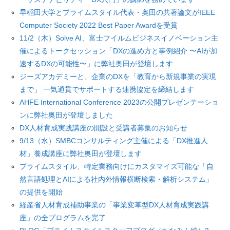
早稲田大学とプライムスタイル代表・奥田の共著論文がIEEE
Computer Society 2022 Best Paper Awardを受賞
11/2（木）Solve AI、富士フイルムビジネスイノベーション主
催によるトークセッション「DXの進め方と事例紹介 〜AIが加
速するDXの可能性〜」に弊社奥田が登壇します
ジーズアカデミーと、企業のDXを「教育から新規事業の実現
まで」 一気通貫でサポートする連携協定を締結します
AHFE International Conference 2023の公開プレゼンテーショ
ンに弊社奥田が登壇しました
DX人材育成実践講座の開設と受講者募集のお知らせ
9/13（水）SMBCコンサルティング主催による「DX推進人
材」養成講座に弊社奥田が登壇します
プライムスタイル、特定業務向けにカスタマイズ可能な「自
然言語処理とAIによる社内外情報横断検索・解析システム」
の提供を開始
経産省人材育成補助事業の「事業変革型DX人材育成実践講
座」の全プログラムを完了