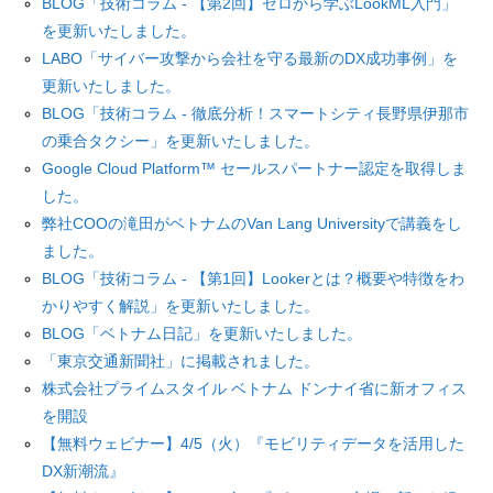
BLOG「技術コラム - 【第2回】ゼロから学ぶLookML入門」
を更新いたしました。
LABO「サイバー攻撃から会社を守る最新のDX成功事例」を
更新いたしました。
BLOG「技術コラム - 徹底分析！スマートシティ長野県伊那市
の乗合タクシー」を更新いたしました。
Google Cloud Platform™ セールスパートナー認定を取得しま
した。
弊社COOの滝田がベトナムのVan Lang Universityで講義をし
ました。
BLOG「技術コラム - 【第1回】Lookerとは？概要や特徴をわ
かりやすく解説」を更新いたしました。
BLOG「ベトナム日記」を更新いたしました。
「東京交通新聞社」に掲載されました。
株式会社プライムスタイル ベトナム ドンナイ省に新オフィス
を開設
【無料ウェビナー】4/5（火）『モビリティデータを活用した
DX新潮流』