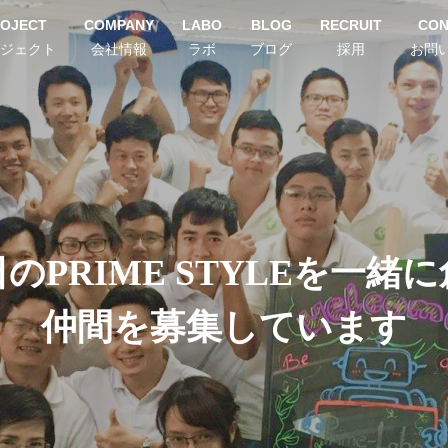
OJECT
COMPANY
LABO
BLOG
RECRUIT
CON
ジェクト
会社情報
ラボ
ブログ
採用
お問
のPRIME STYLEを一緒
仲間を募集しています