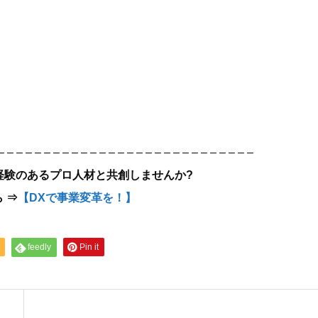
– – – – – – – – – – – – – – – – – – – – – – – – – – – –
務経験のあるプロ人材と共創しませんか?
 ⇒
【DXで事業変革を！】
feedly
Pin it