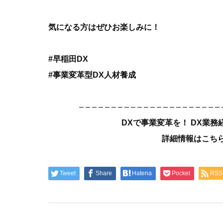
気になる方はぜひお楽しみに！
#早稲田DX
#事業変革型DX人材養成
– – – – – – – – – – – – – – – – – – – – – – 
DXで事業変革を！ DX業
詳細情報はこちら
Tweet
Share
Hatena
Pocket
RSS