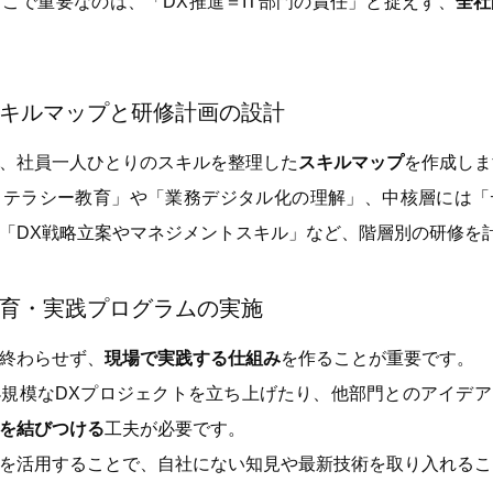
こで重要なのは、「DX推進＝IT部門の責任」と捉えず、
全社
キルマップと研修計画の設計
、社員一人ひとりのスキルを整理した
スキルマップ
を作成しま
リテラシー教育」や「業務デジタル化の理解」、中核層には「
「DX戦略立案やマネジメントスキル」など、階層別の研修を
育・実践プログラムの実施
終わらせず、
現場で実践する仕組み
を作ることが重要です。
規模なDXプロジェクトを立ち上げたり、他部門とのアイデ
を結びつける
工夫が必要です。
を活用することで、自社にない知見や最新技術を取り入れるこ