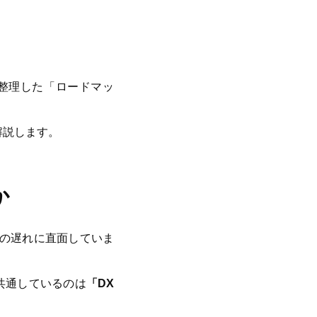
整理した「ロードマッ
解説します。
か
化の遅れに直面していま
共通しているのは
「DX