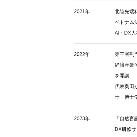
2021年
北陸先端
ベトナム法
AI・DX
2022年
第三者割
経済産業
を開講
代表奥田がBu
士・博士
2023年
「自然言
DX研修