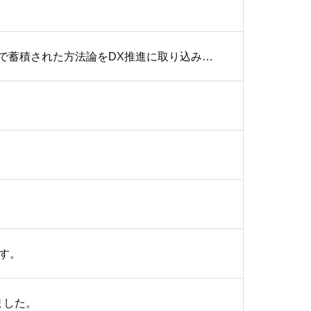
月刊誌「PC-Webzine Dec 2021」 に掲載されました。「新規事業創出で蓄積された方法論をDX推進に取り込み競争優位を実現する」
。
す。
しました。