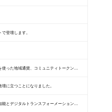
ントで登壇します。
プライムスタイル、プライムラボとアパンドールが、ブロックチェーンを使った地域通貨、コミュニティトークンのコンサルティングを開始
教壇に立つことになりました。
弊社代表取締役社長・奥田聡がクレジットマネジメント研究会で「人工知能とデジタルトランスフォーメーション」を講義