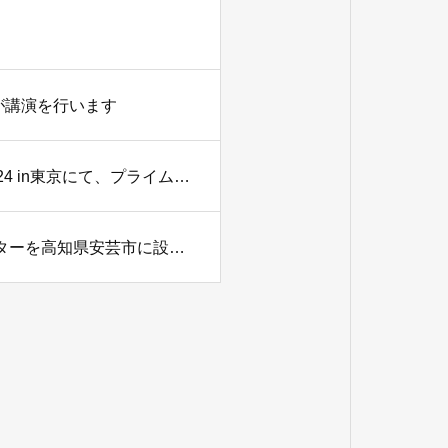
奥田が講演を行います
第25回コールセンター/CRM デモ＆コンファレンス2024 in東京にて、プライムスタイル代表・奥田が講演を行います
株式会社プライムスタイル、AI活用型コンタクトセンターを高知県安芸市に設立～高知県・安芸市と立地協定を締結～