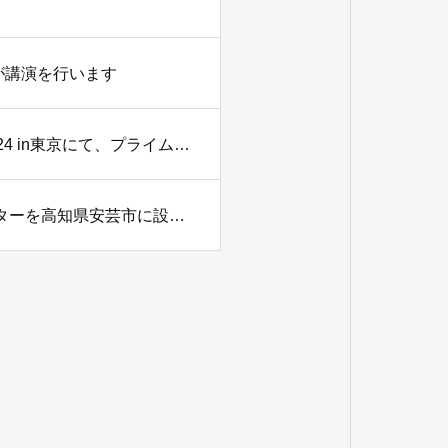
奥田が講演を行います
第25回コールセンター/CRM デモ＆コンファレンス2024 in東京にて、プライムスタイル代表・奥田が講演を行います
株式会社プライムスタイル、AI活用型コンタクトセンターを高知県安芸市に設立～高知県・安芸市と立地協定を締結～