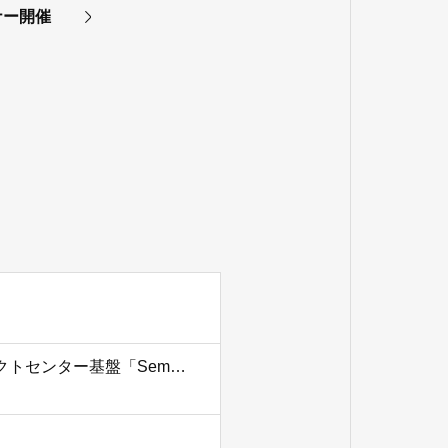
ナー開催
プライムスタイルとイーリアルティがAI活用型コンタクトセンター基盤「SemantiQ」で協業